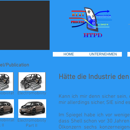
HOME
HOME
UNTERNEHMEN
UNTERNEHMEN
el/Publication
Hätte die Industrie d
obilität
Electromobility
Kann ich mir denn sicher sein,
mir allerdings sicher, SIE sind e
Im Spiegel habe ich vor wenige
obilität
Electromobility
dass Shell schon vor 30 Jahren
 II
Part II
Ölkonzern sechs konzerneigen