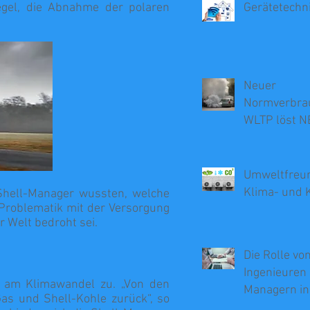
egel, die Abnahme der polaren
Gerätetechn
Neuer
Normverbra
WLTP löst N
Umweltfreun
Klima- und 
 Shell-Manager wussten, welche
Problematik mit der Versorgung
r Welt bedroht sei.
Die Rolle vo
Ingenieuren 
d am Klimawandel zu. „Von den
Managern in
as und Shell-Kohle zurück“, so
Beratung