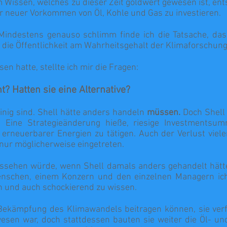
dem Wissen, welches zu dieser Zeit goldwert gewesen ist, en
r neuer Vorkommen von Öl, Kohle und Gas zu investieren.
Mindestens genauso schlimm finde ich die Tatsache, das
ie Öffentlichkeit am Wahrheitsgehalt der Klimaforschung 
en hatte, stellte ich mir die Fragen:
? Hatten sie eine Alternative?
einig sind. Shell hätte anders handeln
müssen.
Doch Shell 
Eine Strategieänderung hieße, riesige Investmentsum
erneuerbarer Energien zu tätigen. Auch der Verlust viele
 nur möglicherweise eingetreten.
ussehen würde, wenn Shell damals anders gehandelt hätte
nschen, einem Konzern und den einzelnen Managern ich 
h und auch schockierend zu wissen.
Bekämpfung des Klimawandels beitragen können, sie ver
wesen war, doch stattdessen bauten sie weiter die Öl- u