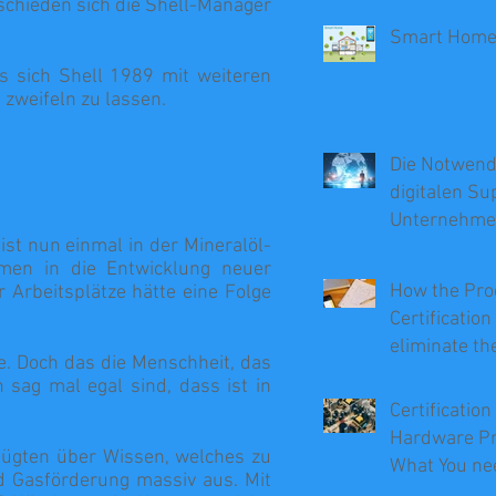
tschieden sich die Shell-Manager
Smart Hom
s sich Shell 1989 mit weiteren
zweifeln zu lassen.
Die Notwendi
digitalen Su
Unternehm
ist nun einmal in der Mineralöl-
men in die Entwicklung neuer
How the Pro
r Arbeitsplätze hätte eine Folge
Certificatio
eliminate th
. Doch das die Menschheit, das
Recalls
sag mal egal sind, dass ist in
Certification
Hardware Pr
fügten über Wissen, welches zu
What You ne
nd Gasförderung massiv aus. Mit