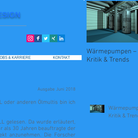
ESIGN
Wärmepumpen – 
JOBS & KARRIERE
JOBS & KARRIERE
KONTAKT
KONTAKT
Kritik & Trends
Ausgabe Juni 2018
L oder anderen Ölmultis bin ich
Wärmepumpe
Kritik & Tre
LL gelesen. Da wurde erläutert,
r als 30 Jahren beauftragte der
fekt anzunehmen. Die Forscher