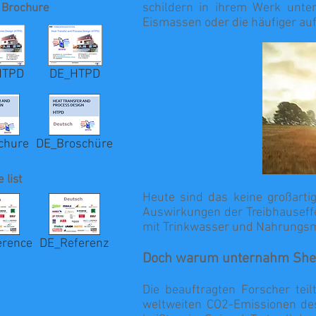
schildern in ihrem Werk unte
 Brochure
Eismassen oder die häufiger au
HTPD
DE_HTPD
chure
DE_Broschüre
 list
Heute sind das keine großarti
Auswirkungen der Treibhauseff
mit Trinkwasser und Nahrungsmit
erence
DE_Referenz
Doch warum unternahm Shel
Die beauftragten Forscher te
weltweiten CO2-Emissionen des