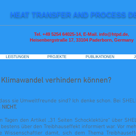
HEAT TRANSFER AND PROCESS D
Tel. +49 5254 64025-14, E-Mail. info@htpd.de,
Heisenbergstraße 17, 33104
Paderborn, Germany
LEISTUNGEN
LEISTUNGEN
PROJEKTE
PROJEKTE
PUBLIKATIONEN
PUBLIKATIONEN
en Klimawandel verhindern können?
 dass sie Umweltfreunde sind? Ich denke schon. Bei SHEL
s
NICHT.
n Tagen den Artikel „31 Seiten Schocklektüre“ über SHE
 bestens über den Treibhauseffekt informiert war. Vor meh
e Wissenschaftler damit, sich dem Thema Treibhausef