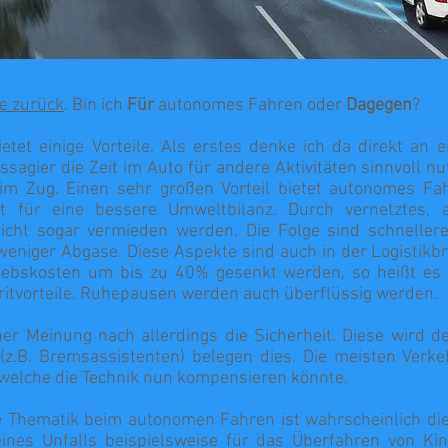
ge zurück
. Bin ich
Für
autonomes Fahren oder
Dagegen
?
ietet einige Vorteile. Als erstes denke ich da direkt an
ssagier die Zeit im Auto für andere Aktivitäten sinnvoll nu
 im Zug. Einen sehr großen Vorteil bietet autonomes Fa
gt für eine bessere Umweltbilanz. Durch vernetztes,
icht sogar vermieden werden. Die Folge sind schnellere
weniger Abgase. Diese Aspekte sind auch in der Logistikbr
iebskosten um bis zu 40% gesenkt werden, so heißt es 
itvorteile. Ruhepausen werden auch überflüssig werden.
ner Meinung nach allerdings die Sicherheit. Diese wird de
(z.B. Bremsassistenten) belegen dies. Die meisten Verk
welche die Technik nun kompensieren könnte.
e Thematik beim autonomen Fahren ist wahrscheinlich die
eines Unfalls beispielsweise für das Überfahren von K