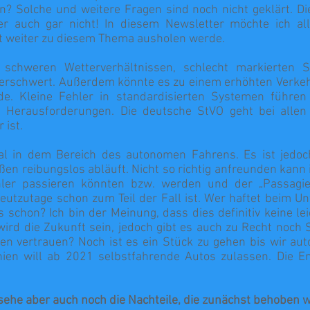
? Solche und weitere Fragen sind noch nicht geklärt. Di
r auch gar nicht! In diesem Newsletter möchte ich all
ht weiter zu diesem Thema ausholen werde.
chweren Wetterverhältnissen, schlecht markierten S
 erschwert. Außerdem könnte es zu einem erhöhten Verk
e. Kleine Fehler in standardisierten Systemen führen
 Herausforderungen. Die deutsche StVO geht bei allen
 ist.
al in dem Bereich des autonomen Fahrens. Es ist jedoc
n reibungslos abläuft. Nicht so richtig anfreunden kann 
ler passieren könnten bzw. werden und der „Passagier
heutzutage schon zum Teil der Fall ist. Wer haftet beim Un
 schon? Ich bin der Meinung, dass dies definitiv keine l
ird die Zukunft sein, jedoch gibt es auch zu Recht noch S
en vertrauen? Noch ist es ein Stück zu gehen bis wir au
nien will ab 2021 selbstfahrende Autos zulassen. Die E
 sehe aber auch noch die Nachteile, die zunächst behoben