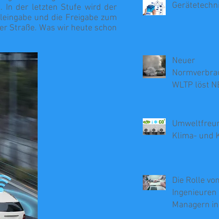
Gerätetechn
 In der letzten Stufe wird der
leingabe und die Freigabe zum
 der Straße. Was wir heute schon
Neuer
Normverbra
WLTP löst N
Umweltfreun
Klima- und 
Die Rolle vo
Ingenieuren 
Managern in
Beratung