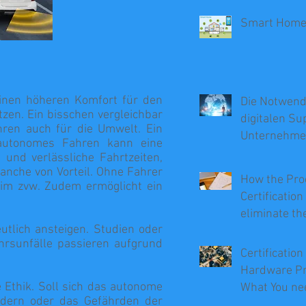
Smart Hom
 einen höheren Komfort für den
Die Notwendi
tzen. Ein bisschen vergleichbar
digitalen Su
hren auch für die Umwelt. Ein
Unternehm
 autonomes Fahren kann eine
 und verlässliche Fahrtzeiten,
anche von Vorteil. Ohne Fahrer
How the Pro
im zvw. Zudem ermöglicht ein
Certificatio
eliminate th
utlich ansteigen. Studien oder
Recalls
ehrsunfälle passieren aufgrund
Certification
Hardware Pr
 Ethik. Soll sich das autonome
What You ne
indern oder das Gefährden der