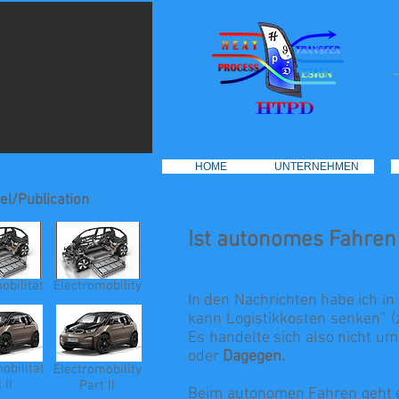
HOME
HOME
UNTERNEHMEN
UNTERNEHMEN
el/Publication
Ist
autonomes
Fahren 
obilität
Electromobility
In den Nachrichten habe ich i
kann Logistikkosten senken“ (
Es handelte sich also nicht um 
oder
Dagegen.
obilität
Electromobility
 II
Part II
Beim autonomen Fahren geht es