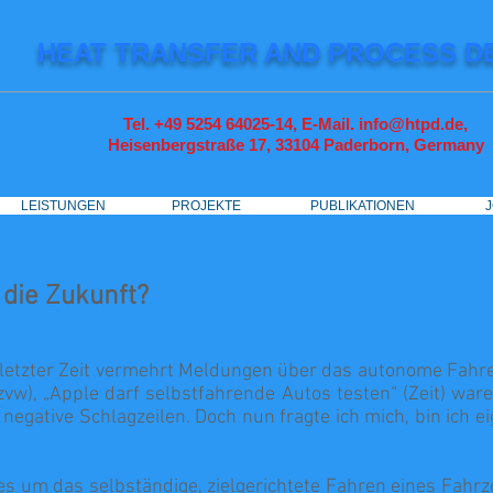
HEAT TRANSFER AND PROCESS D
Tel. +49 5254 64025-14, E-Mail. info@htpd.de,
Heisenbergstraße 17, 33104
Paderborn, Germany
LEISTUNGEN
LEISTUNGEN
PROJEKTE
PROJEKTE
PUBLIKATIONEN
PUBLIKATIONEN
die Zukunft?
n letzter Zeit vermehrt Meldungen über das autonome Fah
zvw), „Apple darf selbstfahrende Autos testen“ (Zeit) wa
negative Schlagzeilen. Doch nun fragte ich mich, bin ich e
 um das selbständige, zielgerichtete Fahren eines Fahrze