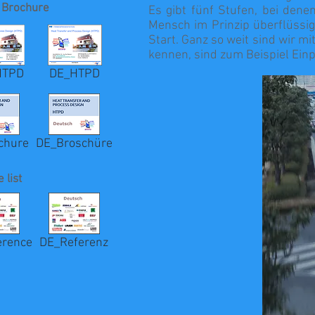
 Brochure
Es gibt fünf Stufen, bei dene
Mensch im Prinzip überflüssi
Start. Ganz so weit sind wir m
kennen, sind zum Beispiel Ein
HTPD
DE_HTPD
chure
DE_Broschüre
 list
erence
DE_Referenz