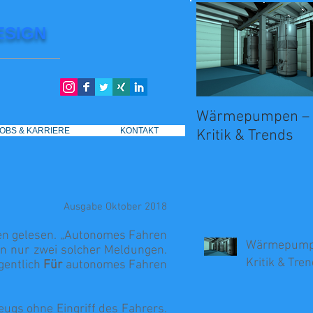
ESIGN
Wärmepumpen – 
JOBS & KARRIERE
JOBS & KARRIERE
KONTAKT
KONTAKT
Kritik & Trends
Ausgabe Oktober 2018
ren gelesen. „Autonomes Fahren
Wärmepumpe
ren nur zwei solcher Meldungen.
Kritik & Tre
igentlich
Für
autonomes Fahren
ugs ohne Eingriff des Fahrers.