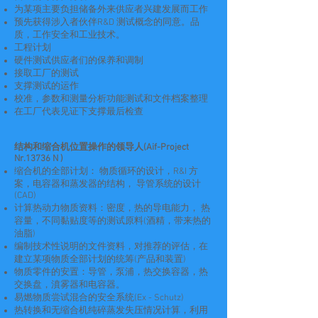
为某项主要负担储备外来供应者兴建发展而工作
预先获得涉入者伙伴R&D 测试概念的同意。品
质，工作安全和工业技术。
工程计划
硬件测试供应者们的保养和调制
接取工厂的测试
支撑测试的运作
校准，参数和测量分析功能测试和文件档案整理
在工厂代表见证下支撑最后检查
结构和缩合机位置操作的领导人(Aif-Project
Nr.13736 N )
缩合机的全部计划： 物质循环的设计，R&I 方
案，电容器和蒸发器的结构， 导管系统的设计
(CAD)
计算热动力物质资料：密度，热的导电能力， 热
容量，不同黏贴度等的测试原料(酒精，带来热的
油脂)
编制技术性说明的文件资料，对推荐的评估，在
建立某项物质全部计划的统筹(产品和装置)
物质零件的安置：导管，泵浦，热交换容器，热
交换盘，濆雾器和电容器。
易燃物质尝试混合的安全系统(Ex - Schutz)
热转换和无缩合机纯碎蒸发失压情况计算，利用