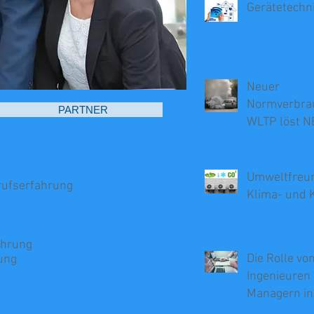
Gerätetechn
Neuer
Normverbra
PARTNER
WLTP löst N
Umweltfreun
erufserfahrung
Klima- und 
ahrung
Die Rolle vo
rung
Ingenieuren 
Managern in
Beratung