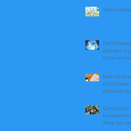
Smart Hom
Die Notwendi
digitalen Su
Unternehm
How the Pro
Certificatio
eliminate th
Recalls
Certification
Hardware Pr
What You ne