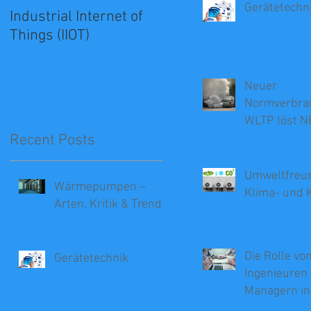
Gerätetechn
Industrial Internet of
Grundlagen der
Things (IIOT)
Offshore-
Energieerzeugung
Neuer
Normverbra
WLTP löst N
Recent Posts
hat
Umweltfreun
Wärmepumpen –
Klima- und 
Arten, Kritik & Trends
Die Rolle vo
Gerätetechnik
Ingenieuren 
Managern in
Beratung