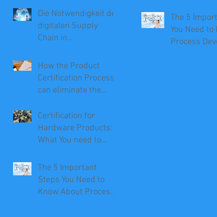
Die Notwendigkeit der
The 5 Impor
digitalen Supply
You Need to
Chain in
Process De
Unternehmen
How the Product
Certification Process
can eliminate the
Need for Recalls
Certification for
Hardware Products:
What You need to
Know
The 5 Important
Steps You Need to
Know About Process
Development