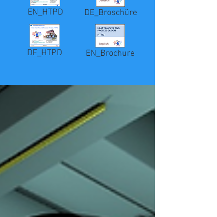
EN_HTPD
DE_Broschüre
DE_HTPD
EN_Brochure